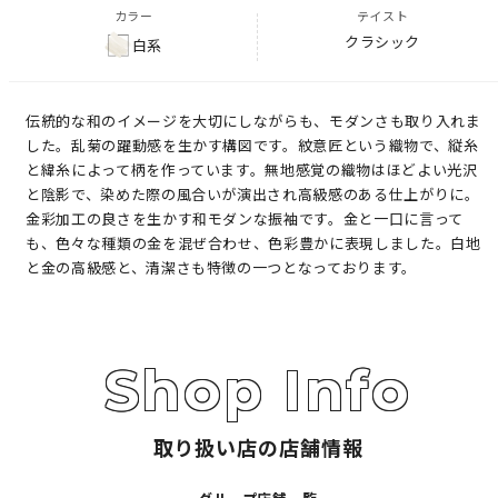
カラー
テイスト
クラシック
白系
伝統的な和のイメージを大切にしながらも、モダンさも取り入れま
した。乱菊の躍動感を生かす構図です。紋意匠という織物で、縦糸
と緯糸によって柄を作っています。無地感覚の織物はほどよい光沢
と陰影で、染めた際の風合いが演出され高級感のある仕上がりに。
金彩加工の良さを生かす和モダンな振袖です。金と一口に言って
も、色々な種類の金を混ぜ合わせ、色彩豊かに表現しました。白地
と金の高級感と、清潔さも特徴の一つとなっております。
取り扱い店の店舗情報