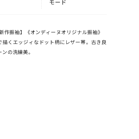
モード
5年新作振袖】《オンディーヌオリジナル振袖》
で描くエッジィなドット柄にレザー帯。古き良
ーンの洗練美。