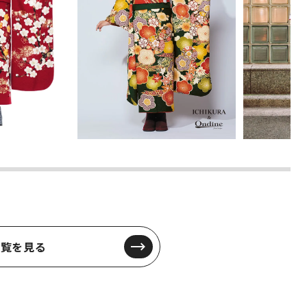
一覧を見る