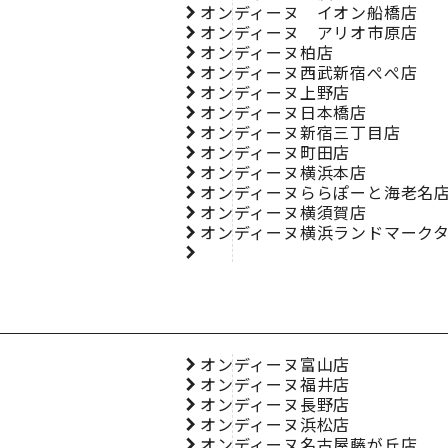
オンディーヌ イオン船橋店
オンディーヌ アリオ市原店
オンディーヌ柏店
オンディーヌ西武新宿ぺぺ店
オンディーヌ上野店
オンディーヌ日本橋店
オンディーヌ新宿三丁目店
オンディーヌ町田店
オンディーヌ横浜本店
オンディーヌららぽーと海老名
オンディーヌ横須賀店
オンディーヌ横浜ランドマーク
オンディーヌ富山店
オンディーヌ福井店
オンディーヌ長野店
オンディーヌ浜松店
オンディーヌ名古屋藤が丘店