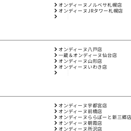
オンディーヌノルベサ札幌店
オンディーヌJRタワー札幌店
オンディーヌ八戸店
一蔵＆オンディーヌ仙台店
オンディーヌ山形店
オンディーヌいわき店
オンディーヌ宇都宮店
オンディーヌ前橋店
オンディーヌららぽーと新三郷
オンディーヌ朝霞店
オンディーヌ所沢店