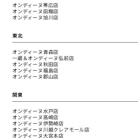
オンディーヌ帯広店
オンディーヌ函館店
オンディーヌ旭川店
東北
オンディーヌ青森店
一蔵＆オンディーヌ弘前店
オンディーヌ秋田店
オンディーヌ福島店
オンディーヌ郡山店
関東
オンディーヌ水戸店
オンディーヌ高崎店
オンディーヌ伊勢崎店
オンディーヌ川越クレアモール店
オンディーヌ大宮本店