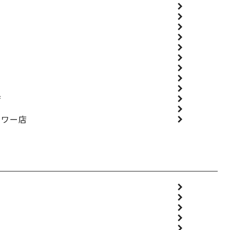
店
タワー店