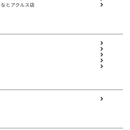
みなとアクルス店