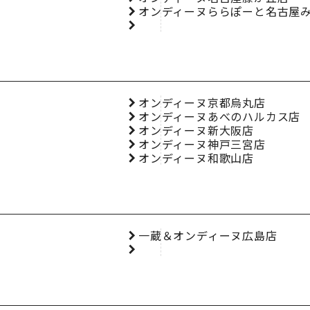
オンディーヌららぽーと名古屋
オンディーヌ京都烏丸店
オンディーヌあべのハルカス店
オンディーヌ新大阪店
オンディーヌ神戸三宮店
オンディーヌ和歌山店
一蔵＆オンディーヌ広島店