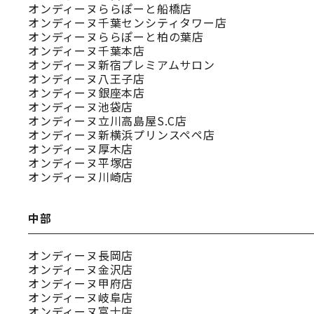
オンディーヌららぽーと船橋店
オンディーヌ千葉センシティタワー店
オンディーヌららぽーと柏の葉店
オンディーヌ千葉本店
オンディーヌ新宿プレミアムサロン
オンディーヌ八王子店
オンディーヌ銀座本店
オンディーヌ池袋店
オンディーヌ立川高島屋S.C店
オンディーヌ新横浜プリンスペペ店
オンディーヌ厚木店
オンディーヌ平塚店
オンディーヌ川崎店
中部
オンディーヌ長岡店
オンディーヌ金沢店
オンディーヌ甲府店
オンディーヌ岐阜店
オンディーヌ富士店