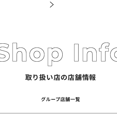
取り扱い店の店舗情報
グループ店舗一覧