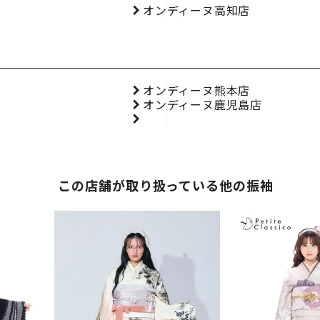
オンディーヌ高知店
オンディーヌ熊本店
オンディーヌ鹿児島店
この店舗が取り扱っている他の振袖