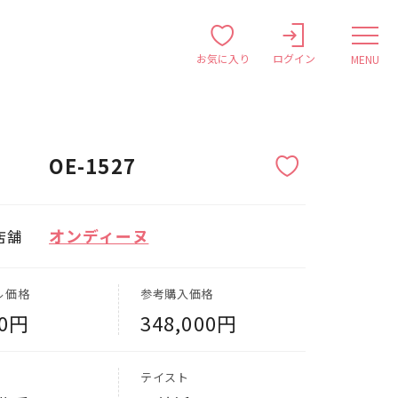
お気に入り
ログイン
MENU
OE-1527
オンディーヌ
店舗
ル価格
参考購入価格
00円
348,000円
テイスト