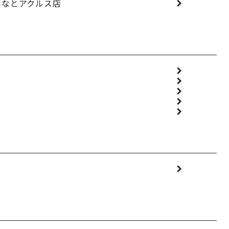
みなとアクルス店