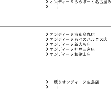
オンディーヌららぽーと名古屋
オンディーヌ京都烏丸店
オンディーヌあべのハルカス店
オンディーヌ新大阪店
オンディーヌ神戸三宮店
オンディーヌ和歌山店
一蔵＆オンディーヌ広島店