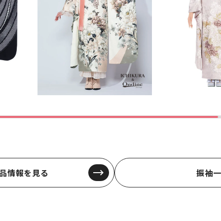
品情報を見る
振袖