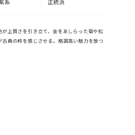
正統派
紫系
色が上質さを引き立て、金をあしらった菊や松
が古典の粋を感じさせる。格調高い魅力を放つ