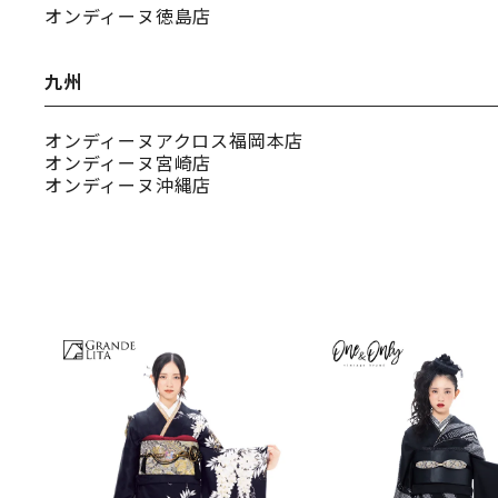
オンディーヌ徳島店
九州
オンディーヌアクロス福岡本店
オンディーヌ宮崎店
オンディーヌ沖縄店