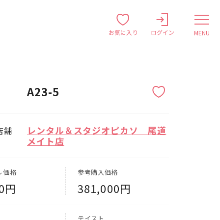
お気に入り
ログイン
MENU
A23-5
レンタル＆スタジオピカソ 尾道
店舗
メイト店
ル価格
参考購入価格
00円
381,000円
テイスト