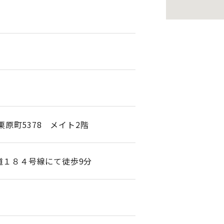
市栗原町5378 メイト2階
道１８４号線にて徒歩9分