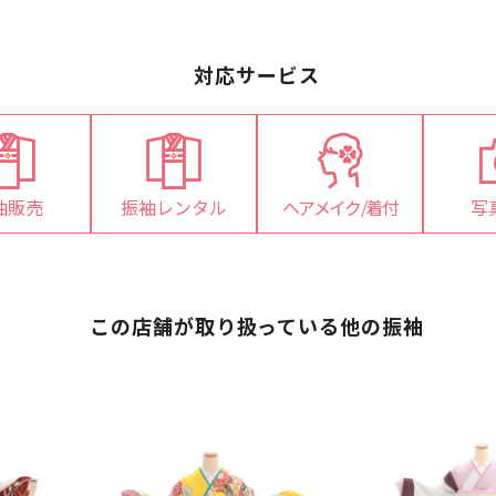
対応サービス
袖販売
振袖レンタル
ヘアメイク/着付
写
対
対
対
応
応
応
この店舗が取り扱っている他の振袖