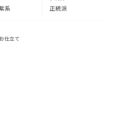
正統派
紫系
度お仕立て