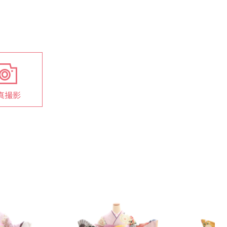
真撮影
対
応