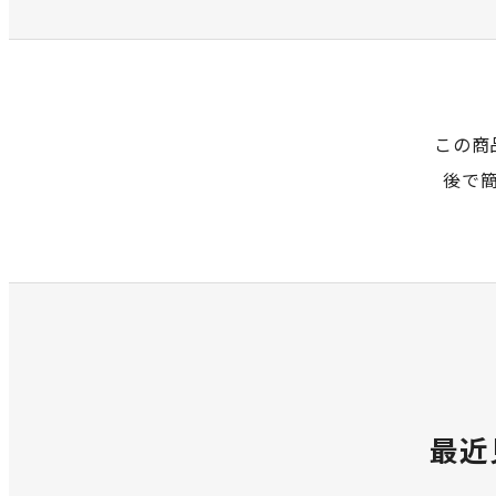
この商
後で
最近