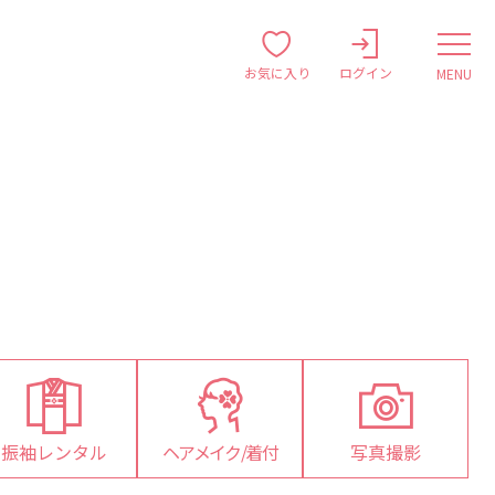
お気に入り
ログイン
MENU
振袖レンタル
ヘアメイク/着付
写真撮影
対
対
対