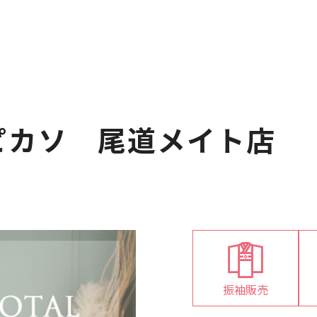
ピカソ 尾道メイト店
振袖販売
対