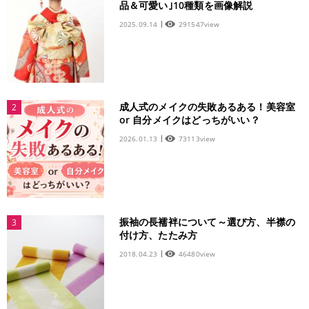
品＆可愛い｣10種類を画像解説
2025.09.14
291547view
成人式のメイクの失敗あるある！美容室
2
or 自分メイクはどっちがいい？
2026.01.13
73113view
振袖の長襦袢について～選び方、半襟の
3
付け方、たたみ方
2018.04.23
46480view