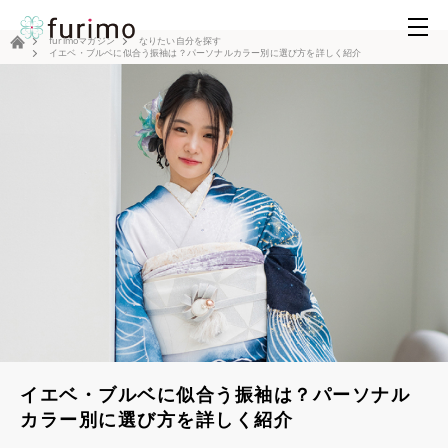
tog
furimoマガジン
なりたい自分を探す
nav
イエベ・ブルベに似合う振袖は？パーソナルカラー別に選び方を詳しく紹介
イエベ・ブルベに似合う振袖は？パーソナル
カラー別に選び方を詳しく紹介