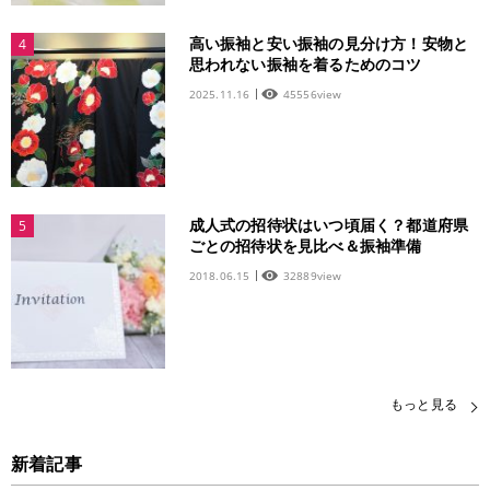
高い振袖と安い振袖の見分け方！安物と
4
思われない振袖を着るためのコツ
2025.11.16
45556view
成人式の招待状はいつ頃届く？都道府県
5
ごとの招待状を見比べ＆振袖準備
2018.06.15
32889view
もっと見る
新着記事