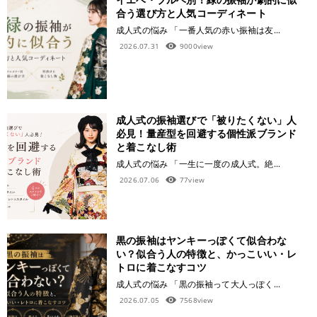
合う選び方と人気コーディネート
成人式の悩み 「一番人気の赤い振袖は友...
2026.07.31
9000view
成人式の振袖選びで「被りたくない」人
必見！量産型を回避する個性派ブランド
と着こなし術
成人式の悩み 「一生に一度の成人式。絶...
2026.07.06
77view
黒の振袖はヤンキーっぽくて似合わな
い？似合う人の特徴と、かっこいい・レ
トロに着こなすコツ
成人式の悩み 「黒の振袖って大人っぽく...
2026.07.05
7568view